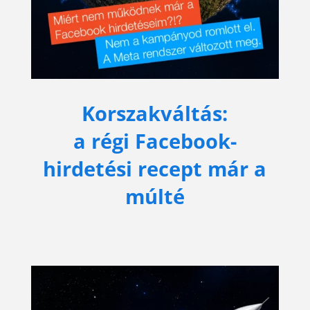
Korszakváltás:
a régi Facebook-
hirdetési recept már a
múlté