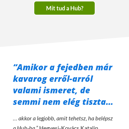
Mit tud a Hub?
“Amikor a fejedben már
kavarog erről-arról
valami ismeret, de
semmi nem elég tiszta…
… akkor a legjobb, amit tehetsz, ha belépsz
a Hub-ba.”
Hegyesi-Kovács Katalin