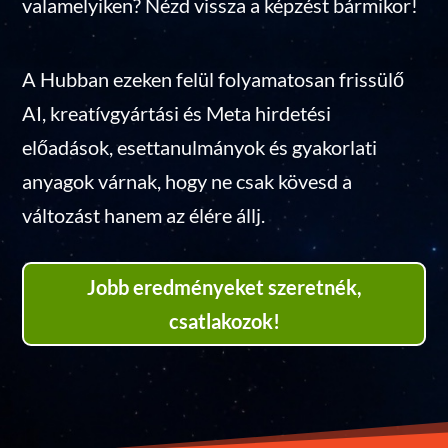
valamelyiken? Nézd vissza a képzést bármikor!
A Hubban ezeken felül folyamatosan frissülő
AI, kreatívgyártási és Meta hirdetési
előadások, esettanulmányok és gyakorlati
anyagok várnak, hogy ne csak kövesd a
változást hanem az élére állj.
Jobb eredményeket szeretnék,
csatlakozok!