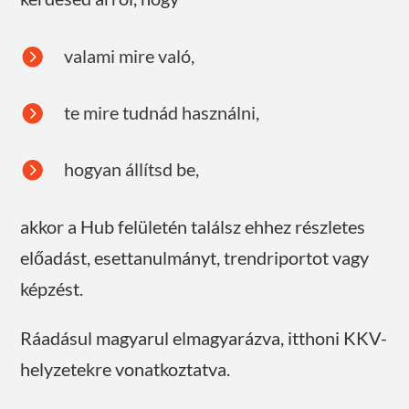

valami mire való,

te mire tudnád használni,

hogyan állítsd be,
akkor a Hub felületén találsz ehhez részletes
előadást, esettanulmányt, trendriportot vagy
képzést.
Ráadásul magyarul elmagyarázva, itthoni KKV-
helyzetekre vonatkoztatva.