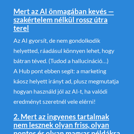
Mert az AI önmagában kevés —
szakértelem nélkül rossz útra
terel
Az AI gyorsít, de nem gondolkodik
helyetted, ráadásul könnyen lehet, hogy
bátran téved. (Tudod a hallucináció…)
A Hub pont ebben segít: a marketing
káosz helyett irányt ad, plusz megmutatja
hogyan használd jól az AI-t, ha valódi
eredményt szeretnél vele elérni!
2. Mert az ingyenes tartalmak
nem lesznek olyan friss, olyan
pontos és olyan magyar példákra