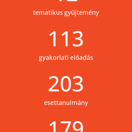
tematikus gyűjtemény
113
gyakorlati előadás
203
esettanulmány
179