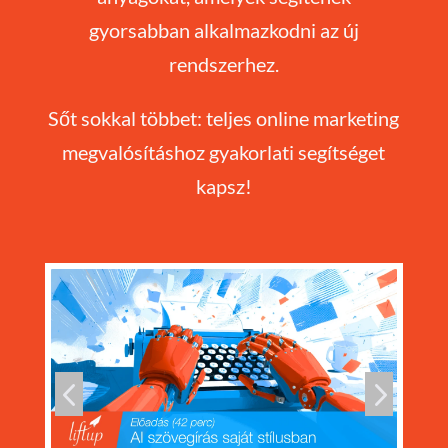
gyorsabban alkalmazkodni az új
rendszerhez.
Sőt sokkal többet: teljes online marketing
megvalósításhoz gyakorlati segítséget
kapsz!
4
5