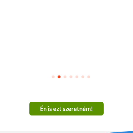
Én is ezt szeretném!