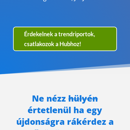
Érdekelnek a trendriportok,
csatlakozok a Hubhoz!
Ne nézz
hülyén
értetlenül ha egy
újdonságra rákérdez a