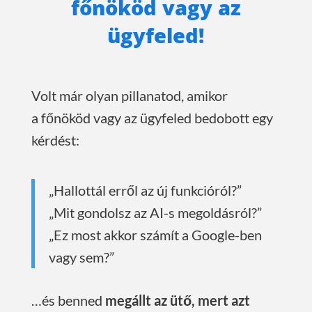
főnököd vagy az
ügyfeled!
Volt már olyan pillanatod, amikor
a főnököd vagy az ügyfeled bedobott egy
kérdést:
„Hallottál erről az új funkcióról?”
„Mit gondolsz az AI-s megoldásról?”
„Ez most akkor számít a Google-ben
vagy sem?”
…és benned
megállt az ütő, mert azt