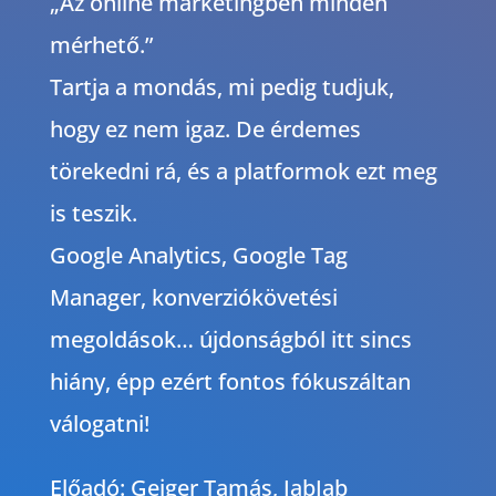
„Az online marketingben minden
mérhető.”
Tartja a mondás, mi pedig tudjuk,
hogy ez nem igaz. De érdemes
törekedni rá, és a platformok ezt meg
is teszik.
Google Analytics, Google Tag
Manager, konverziókövetési
megoldások… újdonságból itt sincs
hiány, épp ezért fontos fókuszáltan
válogatni!
Előadó: Geiger Tamás, JabJab