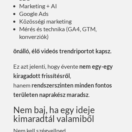
Marketing + AI
Google Ads
Közösségi marketing
Mérés és technika (GA4, GTM,
konverziók)
önálló, élő videós trendriportot kapsz.
Ez azt jelenti, hogy évente
nem egy-egy
kiragadott frissítésről
,
hanem
rendszerszinten minden fontos
területen naprakész maradsz
.
Nem baj, ha egy ideje
kimaradtál valamiből
Nem kell szégyellned.