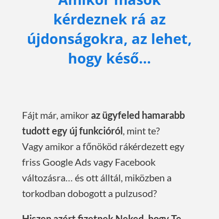
kérdeznek rá az
újdonságokra, az lehet,
hogy késő…
Fájt már, amikor
az ügyfeled hamarabb
tudott egy új funkcióról
, mint te?
Vagy amikor a főnököd rákérdezett egy
friss Google Ads vagy Facebook
változásra… és ott álltál, miközben a
torkodban dobogott a pulzusod?
Hiszen azért fizetnek Neked, hogy Te