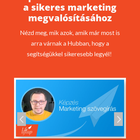
a sikeres marketing
megvalósításához
Nézd meg, mik azok, amik már most is
arra várnak a Hubban, hogy a
segítségükkel sikeresebb legyél!
4
5