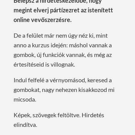
Belépsz a hirdetéskezelőbe, hogy
megint elverj pártízezret az istenített
online vevőszerzésre.
De a felület már nem úgy néz ki, mint
anno a kurzus idején: máshol vannak a
gombok, új funkciók vannak, és még az
értesítéseid is villognak.
Indul felfelé a vérnyomásod, keresed a
gombokat, nagy nehezen kisakkozod mi
micsoda.
Képek, szövegek feltöltve. Hirdetés
elindítva.