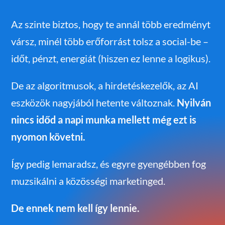
Az szinte biztos, hogy te annál több eredményt
vársz, minél több erőforrást tolsz a social-be –
időt, pénzt, energiát (hiszen ez lenne a logikus).
De az algoritmusok, a hirdetéskezelők, az AI
eszközök nagyjából hetente változnak.
Nyilván
nincs időd a napi munka mellett még ezt is
nyomon követni.
Így pedig lemaradsz, és egyre gyengébben fog
muzsikálni a közösségi marketinged.
De ennek nem kell így lennie.