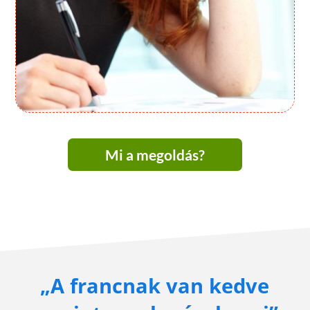
Mi a megoldás?
„A francnak van kedve