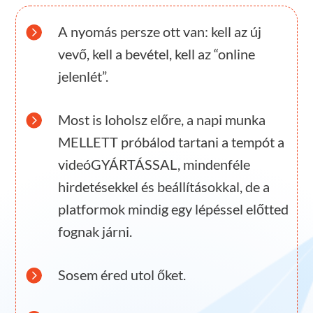

A nyomás persze ott van: kell az új
vevő, kell a bevétel, kell az “online
jelenlét”.

Most is loholsz előre, a napi munka
MELLETT próbálod tartani a tempót a
videóGYÁRTÁSSAL, mindenféle
hirdetésekkel és beállításokkal, de a
platformok mindig egy lépéssel előtted
fognak járni.

Sosem éred utol őket.