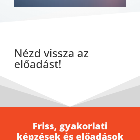
Nézd vissza az
előadást!
Friss, gyakorlati
képzések és előadások