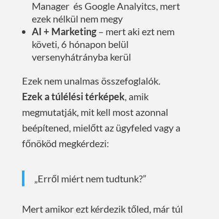
Manager és Google Analyitcs, mert
ezek nélkül nem megy
AI + Marketing
– mert aki ezt nem
követi, 6 hónapon belül
versenyhátrányba kerül
Ezek nem unalmas összefoglalók.
Ezek a túlélési térképek
, amik
megmutatják, mit kell most azonnal
beépítened, mielőtt az ügyfeled vagy a
főnököd megkérdezi:
„Erről miért nem tudtunk?”
Mert amikor ezt kérdezik tőled, már túl