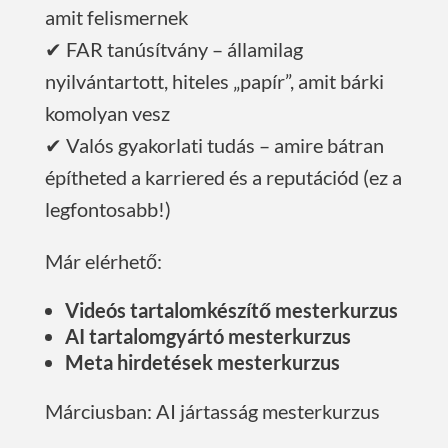
amit felismernek
✔ FAR tanúsítvány – államilag
nyilvántartott, hiteles „papír”, amit bárki
komolyan vesz
✔ Valós gyakorlati tudás – amire bátran
építheted a karriered és a reputációd (ez a
legfontosabb!)
Már elérhető:
Videós tartalomkészítő mesterkurzus
AI tartalomgyártó mesterkurzus
Meta hirdetések mesterkurzus
Márciusban: AI jártasság mesterkurzus