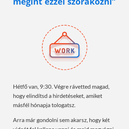
megint ezzel szórakozni”
Hétfő van, 9:30. Végre rávetted magad,
hogy elindítsd a hirdetéseket, amiket
másfél hónapja tologatsz.
Arra már gondolni sem akarsz, hogy két
videót fel kellene venni és majd megvágni