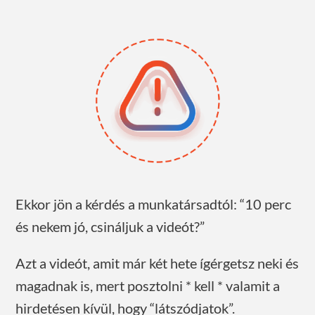
Ekkor jön a kérdés a munkatársadtól: “10 perc
és nekem jó, csináljuk a videót?”
Azt a videót, amit már két hete ígérgetsz neki és
magadnak is, mert posztolni * kell * valamit a
hirdetésen kívül, hogy “látszódjatok”.