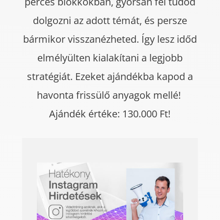
perces blokkokban, gyorsan fel tudod
dolgozni az adott témát, és persze
bármikor visszanézheted. Így lesz időd
elmélyülten kialakítani a legjobb
stratégiát. Ezeket ajándékba kapod a
havonta frissülő anyagok mellé!
Ajándék értéke: 130.000 Ft!