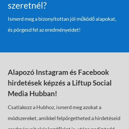
szeretnél?
Ismerd meg a bizonyítottan jól működő alapokat,
és pörgesd fel az eredményeidet!
Alapozó Instagram és Facebook
hirdetések képzés a Liftup Social
Media Hubban!
Csatlakozz a Hubhoz, ismerd meg azokat a
módszereket, amikkel felpörgetheted a hirdetéseid