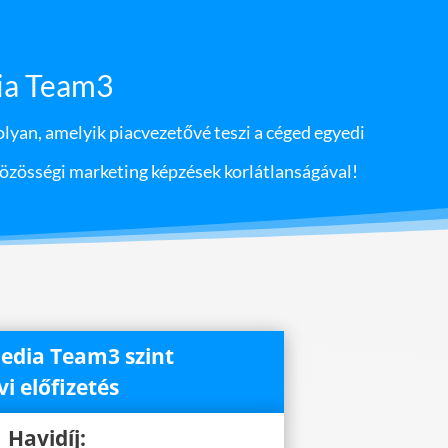
ia Team3
lyan, amelyik piacvezetővé teszi a céged egyedi
közösségi marketing képzések korlátlanságával!
Media Team3 szint
vi előfizetés
Havidíj: