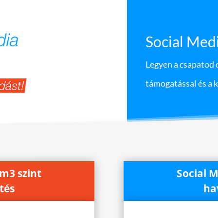
Social Med
Legyen a csapatod o
támogatással és a 
m3 szint
Social 
etés
ha