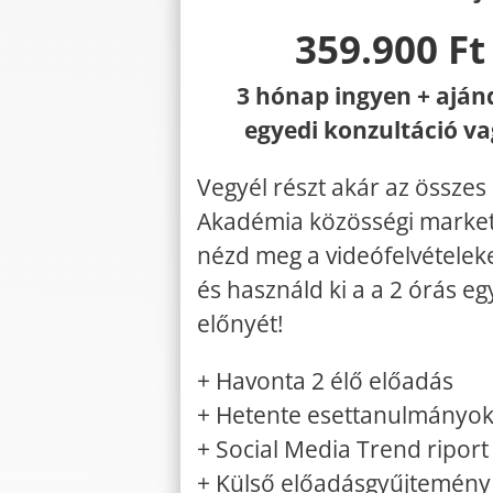
359.900 Ft
3 hónap ingyen + aján
egyedi konzultáció v
Vegyél részt akár az összes 
Akadémia közösségi market
nézd meg a videófelvételeke
és használd ki a a 2 órás eg
előnyét!
+ Havonta 2 élő előadás
+ Hetente esettanulmányo
+ Social Media Trend riport
+ Külső előadásgyűjtemény