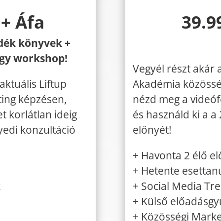
 + Áfa
39.9
dék könyvek +
agy workshop!
Vegyél részt akár a
aktuális Liftup
Akadémia közössé
ing képzésen,
nézd meg a videófe
t korlátlan ideig
és használd ki a a
yedi konzultáció
előnyét!
+ Havonta 2 élő e
+ Hetente esetta
k
+ Social Media Tre
+ Külső előadásg
+ Közösségi Marke