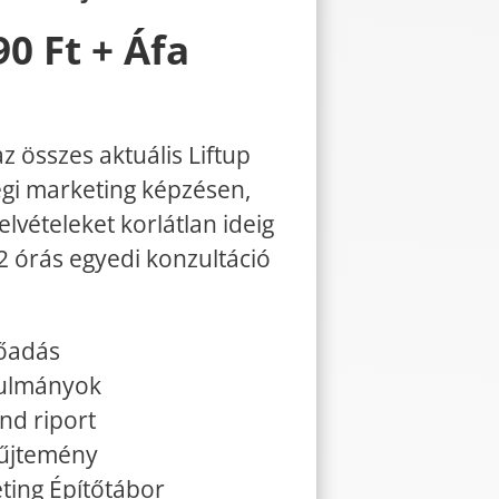
90 Ft + Áfa
z összes aktuális Liftup
gi marketing képzésen,
lvételeket korlátlan ideig
 2 órás egyedi konzultáció
lőadás
nulmányok
nd riport
yűjtemény
ting Építőtábor