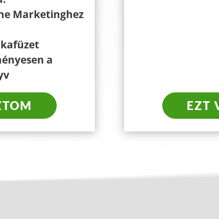
ne Marketinghez
kafüzet
ményesen a
yv
ZTOM
EZT