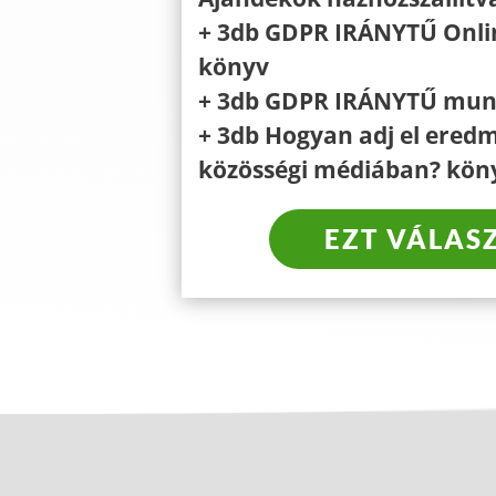
+ 3db GDPR IRÁNYTŰ Onli
könyv
+ 3db GDPR IRÁNYTŰ mun
+ 3db Hogyan adj el ered
közösségi médiában? kön
EZT VÁLAS