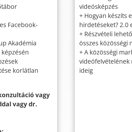
őtábor
videósképzés
+ Hogyan készíts
es Facebook-
hirdetéseket? 2.0
+ Részvételi lehet
ftup Akadémia
összes közösségi 
g képzésén
+ A közösségi mar
pzések
videófelvételének
tése korlátlan
ideig
konzultáció vagy
ddal vagy dr.
a: