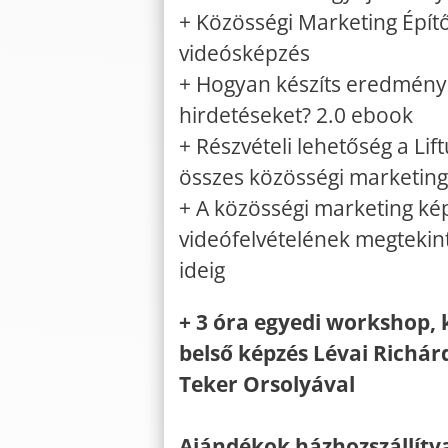
+ Közösségi Marketing Épít
videósképzés
+ Hogyan készíts eredmény
hirdetéseket? 2.0 ebook
+ Részvételi lehetőség a Li
összes közösségi marketin
+ A közösségi marketing ké
videófelvételének megtekin
ideig
+ 3 óra egyedi workshop, 
belső képzés Lévai Richár
Teker Orsolyával
Ajándékok házhozszállítv