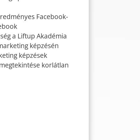
 eredményes Facebook-
 ebook
őség a Liftup Akadémia
marketing képzésén
keting képzések
 megtekintése korlátlan