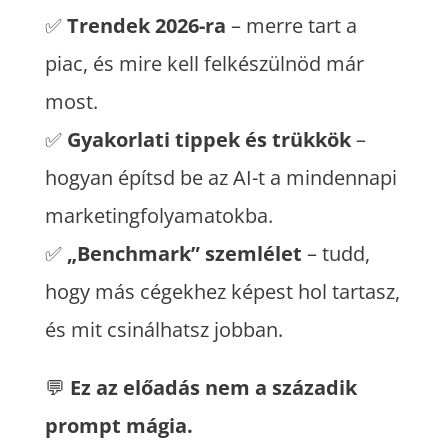
✅
Trendek 2026-ra
– merre tart a
piac, és mire kell felkészülnöd már
most.
✅
Gyakorlati tippek és trükkök
–
hogyan építsd be az AI-t a mindennapi
marketingfolyamatokba.
✅
„Benchmark” szemlélet
– tudd,
hogy más cégekhez képest hol tartasz,
és mit csinálhatsz jobban.
💬
Ez az előadás nem a századik
prompt mágia.