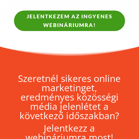
JELENTKEZEM AZ INGYENES
WEBINÁRIUMRA!
Szeretnél sikeres online
marketinget,
eredményes közösségi
média jelenlétet a
következő időszakban?
Jelentkezz a
webináriumra most!