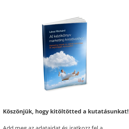
Köszönjük, hogy kitöltötted a kutatásunkat!
Add meg az adataidat és iratkozz fel a