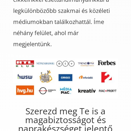
legkülönbözőbb szakmai és közéleti
médiumokban találkozhattál. Íme
néhány felület, ahol már
megjelentünk.
Szerezd meg Te is a
magabiztosságot és
naprakészséget jelentő