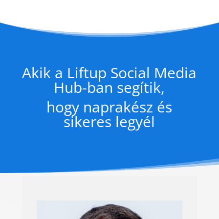
Akik a Liftup Social Media
Hub-ban segítik,
hogy naprakész és
sikeres legyél