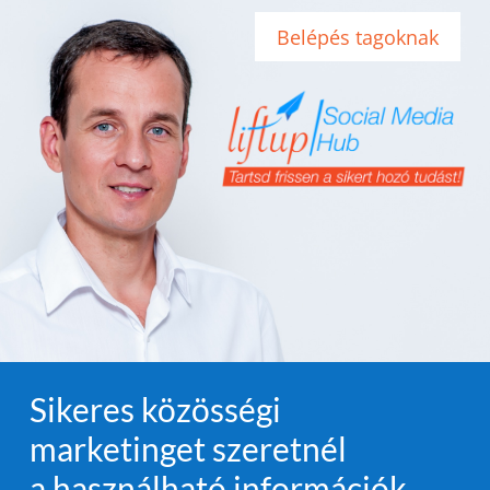
Belépés tagoknak
Sikeres közösségi
marketinget szeretnél
a használható információk