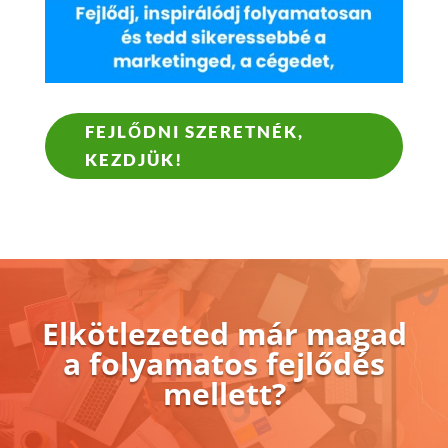
FEJLŐDNI SZERETNÉK,
KEZDJÜK!
Elkötlezeted már magad
a folyamatos fejlődés
mellett?