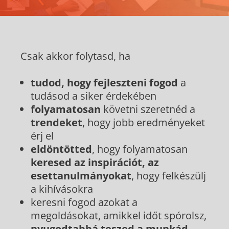
Csak akkor folytasd, ha
tudod, hogy fejleszteni fogod
a
tudásod a siker érdekében
folyamatosan
követni szeretnéd a
trendeket
, hogy jobb eredményeket
érj el
eldöntötted
, hogy folyamatosan
keresed az
inspirációt, az
esettanulmányokat
, hogy felkészülj
a kihívásokra
keresni fogod azokat a
megoldásokat, amikkel időt spórolsz,
nyugodtabbá teszed a munkád,