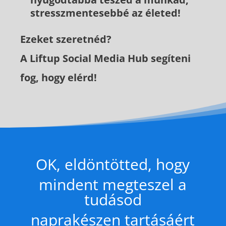
stresszmentesebbé az életed!
Ezeket szeretnéd?
A Liftup Social Media Hub segíteni
fog, hogy elérd!
OK, eldöntötted, hogy
mindent megteszel a
tudásod
naprakészen tartásáért