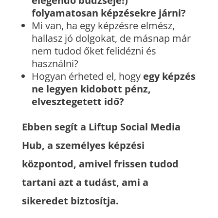
elegendő büdzséje!)
folyamatosan képzésekre járni?
Mi van, ha egy képzésre elmész,
hallasz jó dolgokat, de másnap már
nem tudod őket felidézni és
használni?
Hogyan érheted el, hogy
egy képzés
ne legyen kidobott pénz,
elvesztegetett idő?
Ebben segít a Liftup Social Media
Hub, a személyes képzési
központod, amivel frissen tudod
tartani azt a tudást, ami a
sikeredet biztosítja.