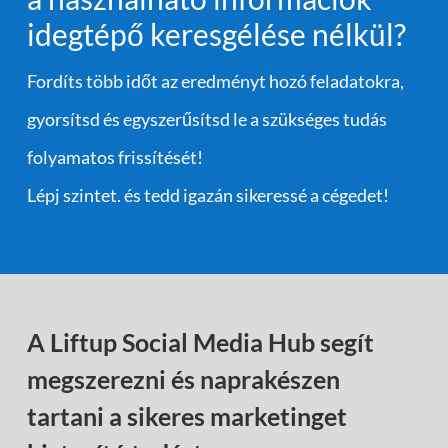
idegtépő keresgélése nélkül?
Fordíts több időt az eredményt hozó feladatokra,
gyorsítsd és egyszerűsítsd le a szükséges tudás
folyamatos frissítését!
Lépj szintet. és tedd igazán sikeressé a cégedet!
A Liftup Social Media Hub segít
megszerezni és naprakészen
tartani a sikeres marketinget