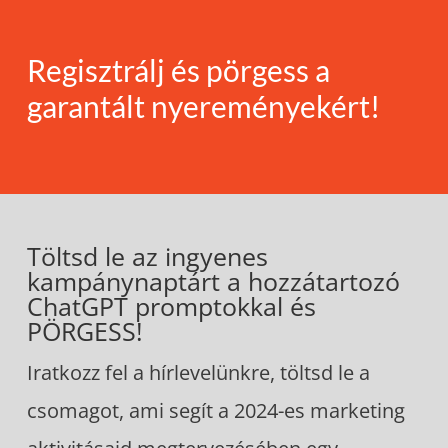
Regisztrálj és pörgess a
garantált nyereményekért!
Töltsd le az ingyenes
kampánynaptárt a hozzátartozó
ChatGPT promptokkal és
PÖRGESS!
Iratkozz fel a hírlevelünkre, töltsd le a
csomagot, ami segít a 2024-es marketing