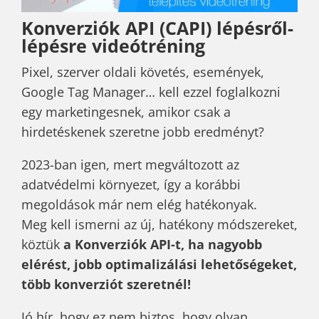
Konverziók API (CAPI) lépésről-
lépésre videótréning
Pixel, szerver oldali követés, események,
Google Tag Manager… kell ezzel foglalkozni
egy marketingesnek, amikor csak a
hirdetéskenek szeretne jobb eredményt?
2023-ban igen, mert megváltozott az
adatvédelmi környezet, így a korábbi
megoldások már nem elég hatékonyak.
Meg kell ismerni az új, hatékony módszereket,
köztük
a Konverziók API-t, ha nagyobb
elérést, jobb optimalizálási lehetőségeket,
több konverziót szeretnél!
Jó hír, hogy ez nem biztos, hogy olyan