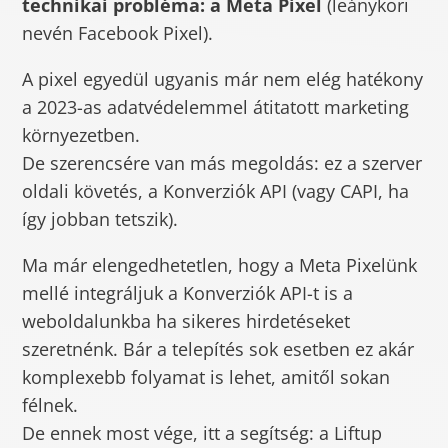
technikai probléma: a Meta Pixel
(leánykori
nevén Facebook Pixel).
A pixel egyedül ugyanis már nem elég hatékony
a 2023-as adatvédelemmel átitatott marketing
környezetben.
De szerencsére van más megoldás: ez a szerver
oldali követés, a Konverziók API (vagy CAPI, ha
így jobban tetszik).
Ma már elengedhetetlen, hogy a Meta Pixelünk
mellé integráljuk a Konverziók API-t is a
weboldalunkba ha sikeres hirdetéseket
szeretnénk. Bár a telepítés sok esetben ez akár
komplexebb folyamat is lehet, amitől sokan
félnek.
De ennek most vége, itt a segítség: a Liftup