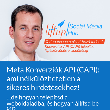
Meta Konverziók API (CAPI):
ami nélkülözhetetlen a
sikeres hirdetésekhez!
…de hogyan telepítsd a
weboldaladba, és hogyan állítsd be
jól?