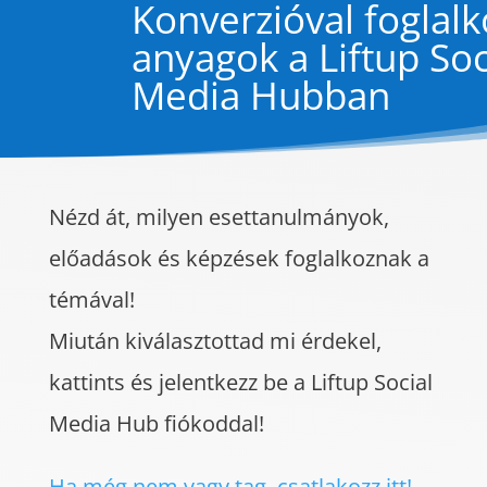
Konverzióval foglal
anyagok a Liftup Soc
Media Hubban
Nézd át, milyen esettanulmányok,
előadások és képzések foglalkoznak a
témával!
Miután kiválasztottad mi érdekel,
kattints és jelentkezz be a Liftup Social
Media Hub fiókoddal!
Ha még nem vagy tag, csatlakozz itt!