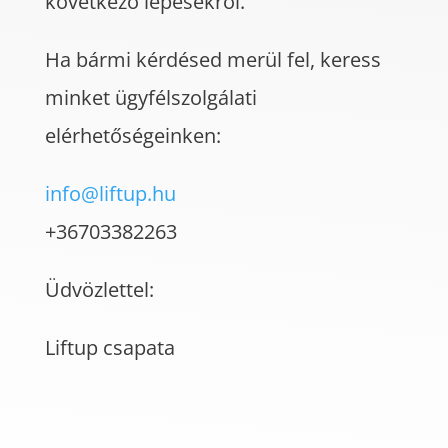
következő lépésekről.
Ha bármi kérdésed merül fel, keress
minket ügyfélszolgálati
elérhetőségeinken:
info@liftup.hu
+36703382263
Üdvözlettel:
Liftup csapata